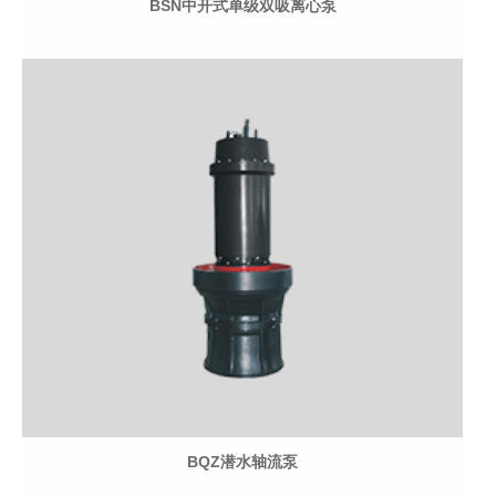
BSN中开式单级双吸离心泵
BQZ潜水轴流泵