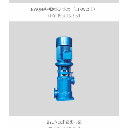
BWQN系列潜水污水泵（11KW以上）
环保排污用泵系列
BYL立式多级离心泵