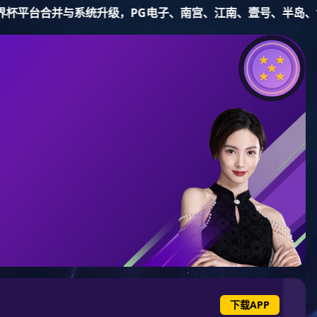
新宝gg
集团
产
ion